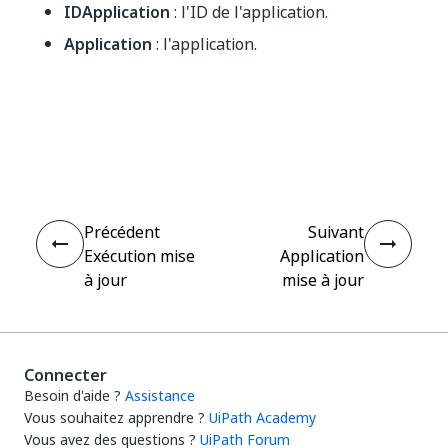
IDApplication
: l'ID de l'application.
Application
: l'application.
Oui
Non
thumb_up
thumb_down
Précédent
Suivant
Exécution mise
Application
à jour
mise à jour
Connecter
Besoin d'aide ?
Assistance
Vous souhaitez apprendre ?
UiPath Academy
Vous avez des questions ?
UiPath Forum