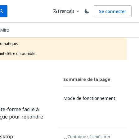
arch
Langue
Français
Se connecter
earch
translate
expand_more
 Miro
tomatique.

nt d’être disponible.
Sommaire de la page
Mode de fonctionnement
e-forme facile à
conçue pour répondre
esktop
Contribuez à améliorer