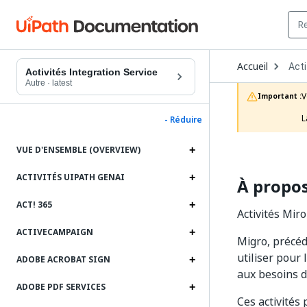
Ope
Accueil
Acti
Dro
Activités Integration Service
to
Autre
·
latest
choo
V
Important :
prod
L
- Réduire
VUE D'ENSEMBLE (OVERVIEW)
ACTIVITÉS UIPATH GENAI
À propos
ACT! 365
Activités Miro
ACTIVECAMPAIGN
Migro, précé
utiliser pour 
ADOBE ACROBAT SIGN
aux besoins d
ADOBE PDF SERVICES
Ces activités