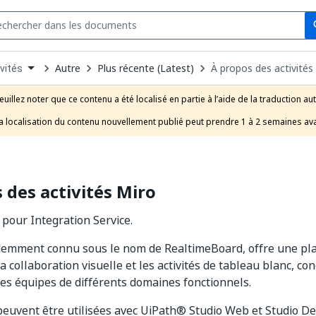
Se
s
n
Autre
Plus récente (Latest)
À propos des activités
vités
pdown
se
euillez noter que ce contenu a été localisé en partie à l’aide de la traduction au
uct
a localisation du contenu nouvellement publié peut prendre 1 à 2 semaines ava
 des activités Miro
 pour Integration Service.
demment connu sous le nom de RealtimeBoard, offre une plat
la collaboration visuelle et les activités de tableau blanc, 
es équipes de différents domaines fonctionnels.
 peuvent être utilisées avec UiPath® Studio Web et Studio D