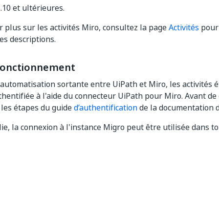
.10 et ultérieures.
r plus sur les activités Miro, consultez la page
Activités
pour 
es descriptions.
fonctionnement
l'automatisation sortante entre UiPath et Miro, les activités 
hentifiée à l'aide du connecteur UiPath pour Miro. Avant de
z les étapes du guide
d’authentification
de la documentation d
ie, la connexion à l'instance Migro peut être utilisée dans to
Oui
Non
thumb_up
thumb_down