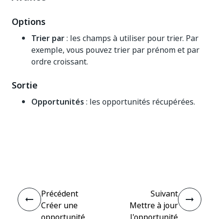
Options
Trier par
: les champs à utiliser pour trier. Par
exemple, vous pouvez trier par prénom et par
ordre croissant.
Sortie
Opportunités
: les opportunités récupérées.
Oui
Non
thumb_up
thumb_down
Précédent
Suivant
Créer une
Mettre à jour
opportunité
l'opportunité