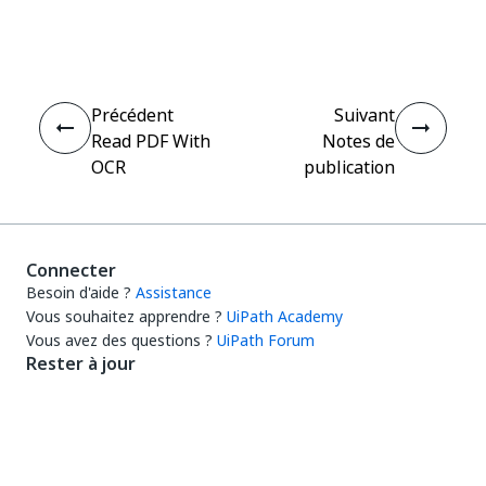
Oui
Non
thumb_up
thumb_down
Précédent
Suivant
Read PDF With
Notes de
OCR
publication
Connecter
Besoin d'aide ?
Assistance
Vous souhaitez apprendre ?
UiPath Academy
Vous avez des questions ?
UiPath Forum
Rester à jour