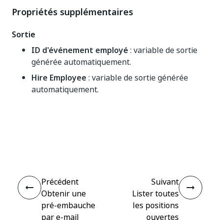
Propriétés supplémentaires
Sortie
ID d'événement employé
: variable de sortie
générée automatiquement.
Hire Employee
: variable de sortie générée
automatiquement.
Oui
Non
thumb_up
thumb_down
Précédent
Suivant
Obtenir une
Lister toutes
pré-embauche
les positions
par e-mail
ouvertes