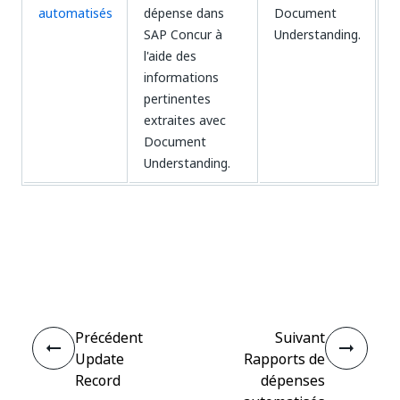
automatisés
dépense dans
Document
SAP Concur à
Understanding.
l'aide des
informations
pertinentes
extraites avec
Document
Understanding.
Oui
Non
thumb_up
thumb_down
Précédent
Suivant
Update
Rapports de
Record
dépenses