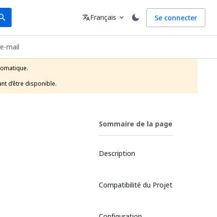
arch
Langue
Français
Se connecter
earch
translate
expand_more
e-mail
tomatique.

nt d’être disponible.
Sommaire de la page
Description
Compatibilité du Projet
Configuration