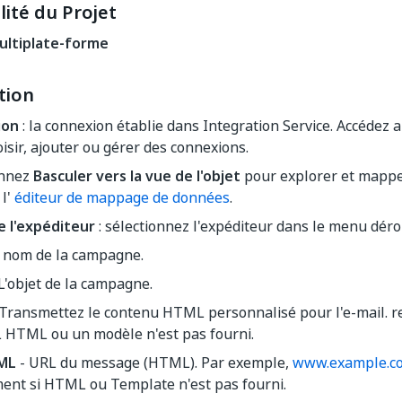
ité du Projet
ultiplate-forme
tion
ion
: la connexion établie dans Integration Service. Accédez
isir, ajouter ou gérer des connexions.
onnez
Basculer vers la vue de l'objet
pour explorer et mappe
 l'
éditeur de mappage de données
.
e l'expéditeur
: sélectionnez l'expéditeur dans le menu déro
e nom de la campagne.
L'objet de la campagne.
Transmettez le contenu HTML personnalisé pour l'e-mail. r
 HTML ou un modèle n'est pas fourni.
ML
- URL du message (HTML). Par exemple,
www.example.c
ent si HTML ou Template n'est pas fourni.