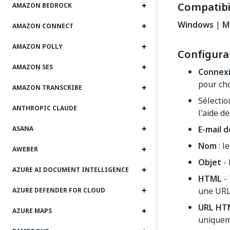
Compatibil
AMAZON BEDROCK
Windows
|
M
AMAZON CONNECT
AMAZON POLLY
Configura
AMAZON SES
Connex
pour cho
AMAZON TRANSCRIBE
Sélecti
ANTHROPIC CLAUDE
l'aide de
E-mail d
ASANA
Nom
: l
AWEBER
Objet
- 
AZURE AI DOCUMENT INTELLIGENCE
HTML
- 
une URL
AZURE DEFENDER FOR CLOUD
URL HT
AZURE MAPS
uniquem