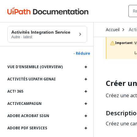
Ope
Accueil
Acti
Dro
Activités Integration Service
to
Autre
·
latest
choo
V
Important :
prod
L
- Réduire
VUE D'ENSEMBLE (OVERVIEW)
ACTIVITÉS UIPATH GENAI
Créer u
ACT! 365
Créez une act
ACTIVECAMPAIGN
Descripti
ADOBE ACROBAT SIGN
Créez une ca
ADOBE PDF SERVICES