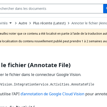
Se
s
n
Autre
Plus récente (Latest)
Annoter le fichier (Ann
vités
pdown
se
euillez noter que ce contenu a été localisé en partie à l’aide de la traduction au
uct
a localisation du contenu nouvellement publié peut prendre 1 à 2 semaines ava
le fichier (Annotate File)
er le fichier dans le connecteur Google Vision.
eVision.IntegrationService.Activities.AnnotateFile
utilise l’API
d’annotation de Google Cloud Vision
pour annoter