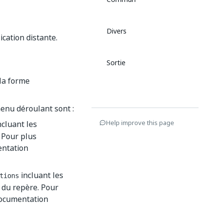
Divers
ication distante.
Sortie
 la forme
menu déroulant sont :
Help improve this page
ncluant les
. Pour plus
ntation
incluant les
tions
e du repère. Pour
ocumentation