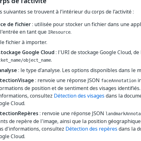
ps de l’activité
 suivantes se trouvent à l’intérieur du corps de l’activité :
ce de fichier
: utilisée pour stocker un fichier dans une appl
l'entrée en tant que
.
IResource
 le fichier à importer.
stockage Google Cloud
: l'URI de stockage Google Cloud, de
.
cket_name/object_name
analyse
: le type d'analyse. Les options disponibles dans le 
tectionVisage
: renvoie une réponse JSON
i
faceAnnotation
formations de position et de sentiment des visages identifiés
informations, consultez
Détection des visages
dans la docume
ogle Cloud.
tectionRepères
: renvoie une réponse JSON
landmarkAnnota
ints de repère de l'image, ainsi que la position géographiqu
us d'informations, consultez
Détection des repères
dans la d
ogle Cloud.