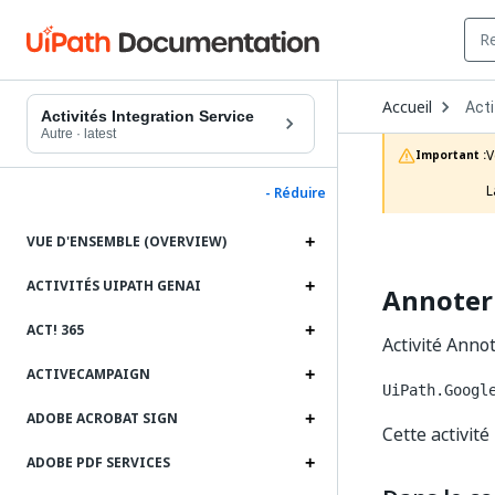
Ope
Accueil
Acti
Dro
Activités Integration Service
to
Autre
·
latest
choo
V
Important :
prod
L
- Réduire
VUE D'ENSEMBLE (OVERVIEW)
ACTIVITÉS UIPATH GENAI
Annoter 
ACT! 365
Activité Annot
ACTIVECAMPAIGN
UiPath.Googl
ADOBE ACROBAT SIGN
Cette activité 
ADOBE PDF SERVICES