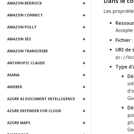
Dans le cor
AMAZON BEDROCK
Les propriétés
AMAZON CONNECT
Ressour
AMAZON POLLY
Accepte 
AMAZON SES
Fichier
:
URI de 
AMAZON TRANSCRIBE
gs://bu
ANTHROPIC CLAUDE
Type d'
ASANA
Dé
in
AWEBER
d'
Go
AZURE AI DOCUMENT INTELLIGENCE
Dé
AZURE DEFENDER FOR CLOUD
po
pl
AZURE MAPS
Go