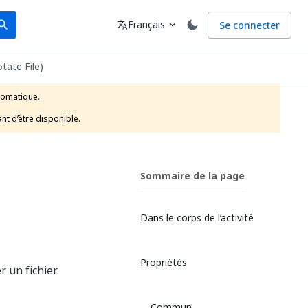
arch
Langue
Français
Se connecter
earch
translate
expand_more
otate File)
tomatique.

nt d’être disponible.
Sommaire de la page
Dans le corps de l’activité
Propriétés
 un fichier.
Commun