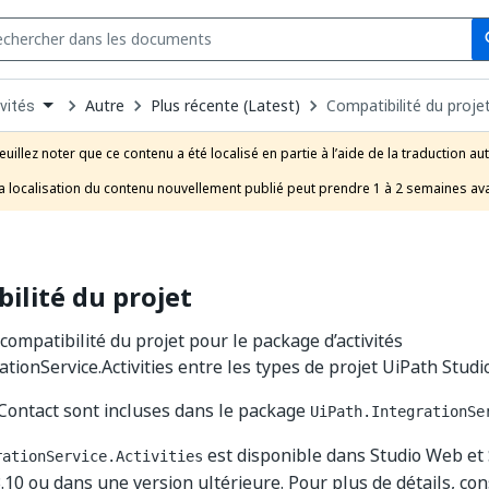
Se
s
n
Autre
Plus récente (Latest)
Compatibilité du proje
vités
pdown
se
euillez noter que ce contenu a été localisé en partie à l’aide de la traduction au
uct
a localisation du contenu nouvellement publié peut prendre 1 à 2 semaines ava
ilité du projet
compatibilité du projet pour le package d’activités
tionService.Activities entre les types de projet UiPath Studio
 iContact sont incluses dans le package
UiPath.IntegrationSe
est disponible dans Studio Web et 
rationService.Activities
10 ou dans une version ultérieure. Pour plus de détails, co