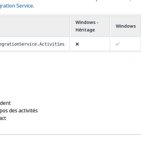
gration Service
.
Windows -
Windows
Héritage
❌
✅
egrationService.Activities
Oui
Non
thumb_up
thumb_down
édent
pos des activités
act