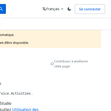
arch
Langue
Français
Se connecter
earch
translate
expand_more
t
tomatique.

nt d’être disponible.
Contribuez à améliorer
cette page
.
.
rvice.Activities
Studio
nsultez
Utilisation des