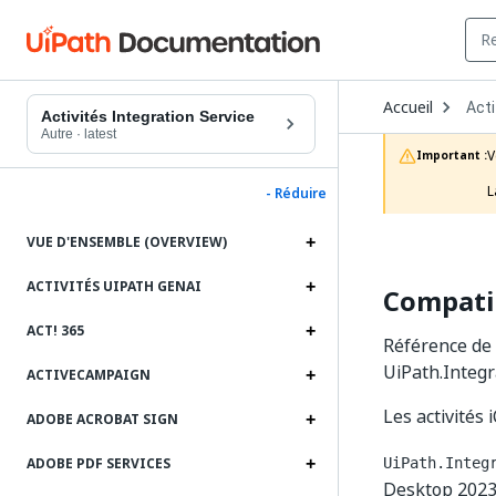
Ope
Accueil
Acti
Dro
Activités Integration Service
to
Autre
·
latest
choo
V
Important :
prod
L
- Réduire
VUE D'ENSEMBLE (OVERVIEW)
ACTIVITÉS UIPATH GENAI
Compatib
ACT! 365
Référence de 
UiPath.Integra
ACTIVECAMPAIGN
Les activités
ADOBE ACROBAT SIGN
ADOBE PDF SERVICES
UiPath.Integ
Desktop 2023.