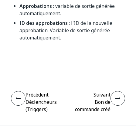
Approbations
: variable de sortie générée
automatiquement.
ID des approbations
: l'ID de la nouvelle
approbation. Variable de sortie générée
automatiquement.
Oui
Non
thumb_up
thumb_down
Précédent
Suivant
Déclencheurs
Bon de
(Triggers)
commande créé