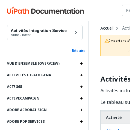
Ope
Accueil
Acti
Dro
Activités Integration Service
to
Autre
·
latest
choo
V
Important :
prod
L
- Réduire
VUE D'ENSEMBLE (OVERVIEW)
ACTIVITÉS UIPATH GENAI
Activité
ACT! 365
Activités inc
ACTIVECAMPAIGN
Le tableau su
ADOBE ACROBAT SIGN
Activité
ADOBE PDF SERVICES