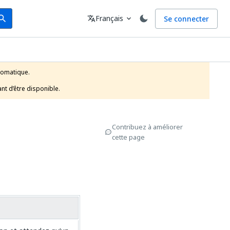
arch
Langue
Français
Se connecter
earch
translate
expand_more
tomatique.

nt d’être disponible.
Contribuez à améliorer
cette page