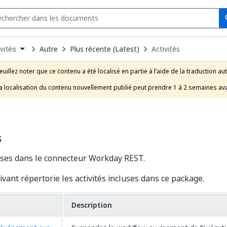
Se
s
n
Autre
Plus récente (Latest)
Activités
vités
pdown
se
euillez noter que ce contenu a été localisé en partie à l’aide de la traduction au
uct
a localisation du contenu nouvellement publié peut prendre 1 à 2 semaines ava
s
luses dans le connecteur Workday REST.
ivant répertorie les activités incluses dans ce package.
Description