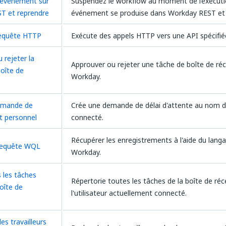
 événement sur
Suspendez le workflow au moment de l’exécuti
T et reprendre
événement se produise dans Workday REST et 
requête HTTP
Exécute des appels HTTP vers une API spécifié
 rejeter la
Approuver ou rejeter une tâche de boîte de ré
boîte de
Workday.
emande de
Crée une demande de délai d'attente au nom de 
t personnel
connecté.
Récupérer les enregistrements à l'aide du lang
 requête WQL
Workday.
s les tâches
Répertorie toutes les tâches de la boîte de ré
oîte de
l'utilisateur actuellement connecté.
es travailleurs