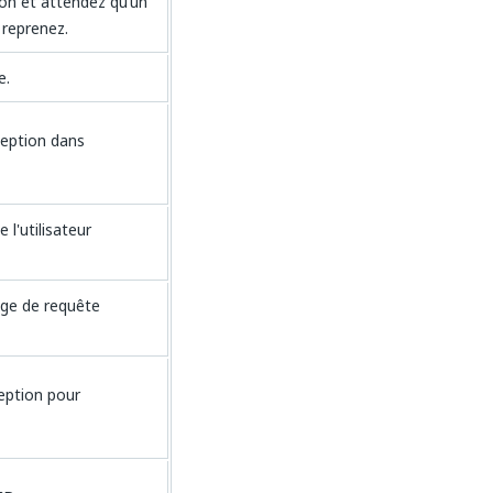
on et attendez qu’un
reprenez.
e.
ception dans
l'utilisateur
age de requête
ception pour