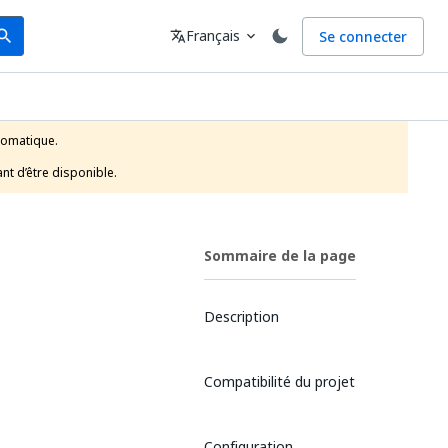
arch
Langue
Français
Se connecter
earch
translate
expand_more
tomatique.

nt d’être disponible.
Sommaire de la page
Description
Compatibilité du projet
Configuration