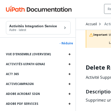
Ope
Accueil
Acti
Dro
Activités Integration Service
to
Autre
·
latest
choo
V
Important :
prod
L
- Réduire
VUE D'ENSEMBLE (OVERVIEW)
ACTIVITÉS UIPATH GENAI
Delete 
ACT! 365
Activité Supp
ACTIVECAMPAIGN
Descripti
ADOBE ACROBAT SIGN
Supprimez un
ADOBE PDF SERVICES