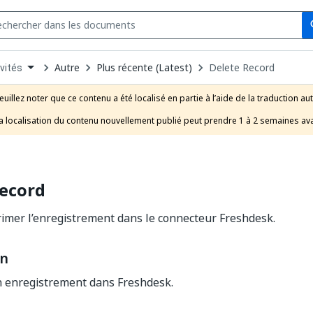
Se
s
n
Autre
Plus récente (Latest)
Delete Record
vités
pdown
se
euillez noter que ce contenu a été localisé en partie à l’aide de la traduction au
uct
a localisation du contenu nouvellement publié peut prendre 1 à 2 semaines ava
Record
rimer l’enregistrement dans le connecteur Freshdesk.
on
 enregistrement dans Freshdesk.