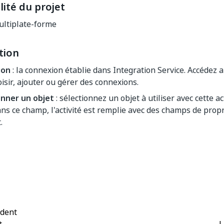
ité du projet
ltiplate-forme
tion
ion
: la connexion établie dans Integration Service. Accédez
isir, ajouter ou gérer des connexions.
onner un objet
: sélectionnez un objet à utiliser avec cette act
ans ce champ, l'activité est remplie avec des champs de propr
.
Oui
Non
thumb_up
thumb_down
édent