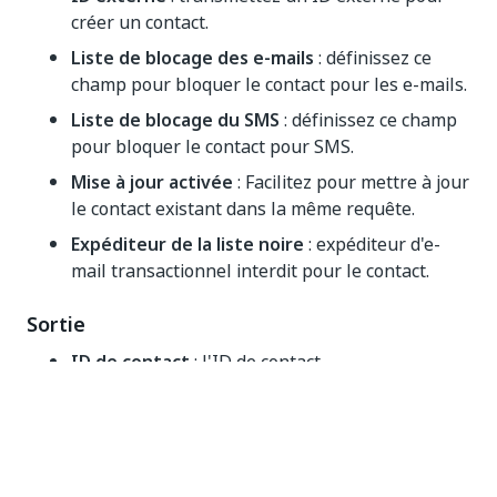
créer un contact.
Liste de blocage des e-mails
: définissez ce
champ pour bloquer le contact pour les e-mails.
Liste de blocage du SMS
: définissez ce champ
pour bloquer le contact pour SMS.
Mise à jour activée
: Facilitez pour mettre à jour
le contact existant dans la même requête.
Expéditeur de la liste noire
: expéditeur d'e-
mail transactionnel interdit pour le contact.
Sortie
ID de contact
: l'ID de contact.
Oui
Non
thumb_up
thumb_down