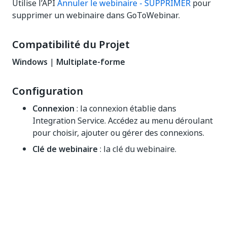
Utilise l’API
Annuler le webinaire - SUPPRIMER
pour
supprimer un webinaire dans GoToWebinar.
Compatibilité du Projet
Windows
|
Multiplate-forme
Configuration
Connexion
: la connexion établie dans
Integration Service. Accédez au menu déroulant
pour choisir, ajouter ou gérer des connexions.
Clé de webinaire
: la clé du webinaire.
Oui
Non
thumb_up
thumb_down