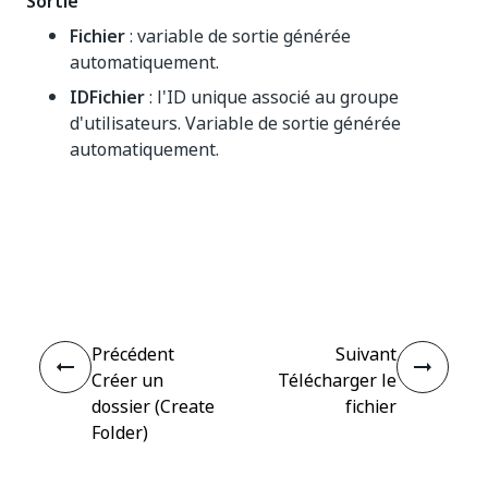
Sortie
Fichier
: variable de sortie générée
automatiquement.
IDFichier
: l'ID unique associé au groupe
d'utilisateurs. Variable de sortie générée
automatiquement.
Oui
Non
thumb_up
thumb_down
Précédent
Suivant
Créer un
Télécharger le
dossier (Create
fichier
Folder)