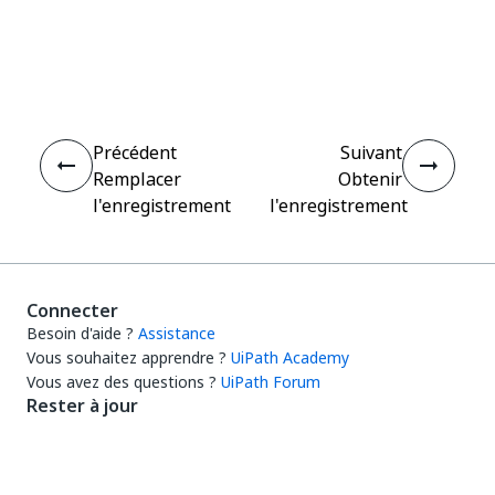
Oui
Non
thumb_up
thumb_down
Précédent
Suivant
Remplacer
Obtenir
l'enregistrement
l'enregistrement
Connecter
Besoin d'aide ?
Assistance
Vous souhaitez apprendre ?
UiPath Academy
Vous avez des questions ?
UiPath Forum
Rester à jour