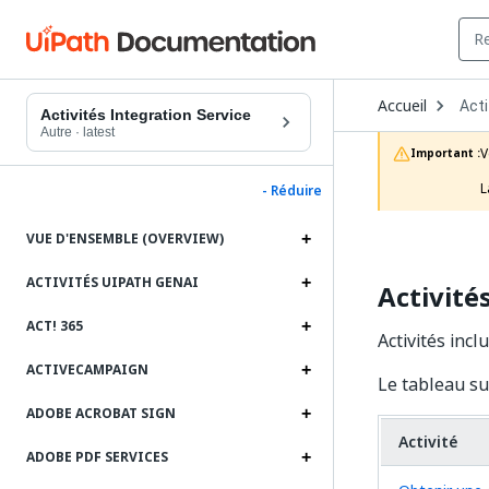
Ope
Accueil
Acti
Dro
Activités Integration Service
to
Autre
·
latest
choo
V
Important :
prod
L
- Réduire
VUE D'ENSEMBLE (OVERVIEW)
ACTIVITÉS UIPATH GENAI
Activité
ACT! 365
Activités inc
ACTIVECAMPAIGN
Le tableau su
ADOBE ACROBAT SIGN
Activité
ADOBE PDF SERVICES