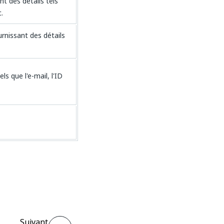
nt des détails tels
.
urnissant des détails
s que l'e-mail, l'ID
Suivant