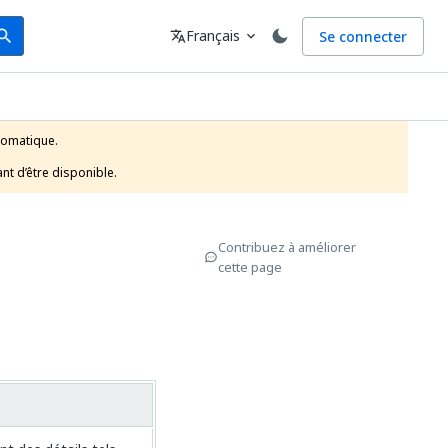
arch
Langue
Français
Se connecter
earch
translate
expand_more
tomatique.

nt d’être disponible.
Contribuez à améliorer
cette page