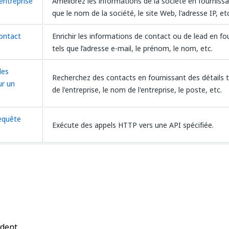
entreprise
Améliorez les informations de la société en fournissa
que le nom de la société, le site Web, l'adresse IP, etc
ontact
Enrichir les informations de contact ou de lead en fo
tels que l’adresse e-mail, le prénom, le nom, etc.
des
Recherchez des contacts en fournissant des détails tel
ur un
de l'entreprise, le nom de l'entreprise, le poste, etc.
requête
Exécute des appels HTTP vers une API spécifiée.
Oui
Non
thumb_up
thumb_down
édent