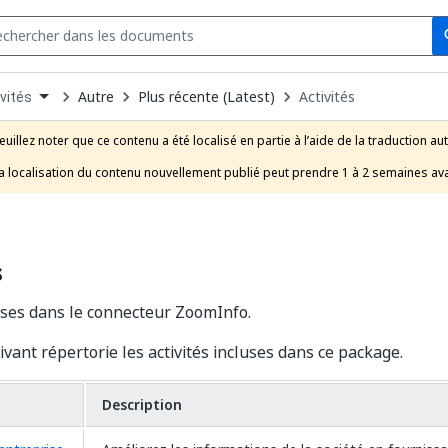
Se
s
n
Autre
Plus récente (Latest)
Activités
vités
pdown
se
euillez noter que ce contenu a été localisé en partie à l’aide de la traduction au
uct
a localisation du contenu nouvellement publié peut prendre 1 à 2 semaines ava
s
luses dans le connecteur ZoomInfo.
ivant répertorie les activités incluses dans ce package.
Description