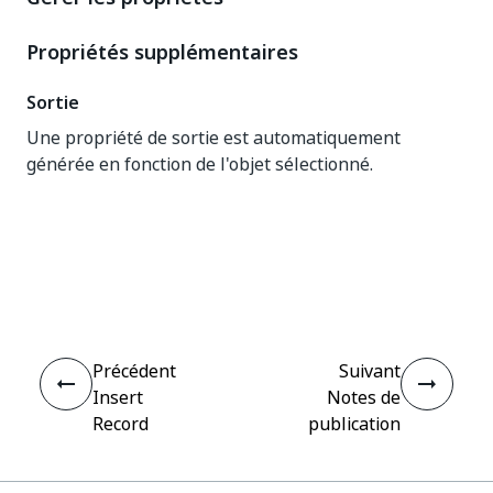
Propriétés supplémentaires
Sortie
Une propriété de sortie est automatiquement
générée en fonction de l'objet sélectionné.
Oui
Non
thumb_up
thumb_down
Précédent
Suivant
Insert
Notes de
Record
publication