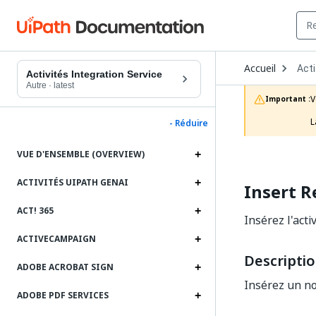
Ope
Accueil
Acti
Dro
Activités Integration Service
to
Autre
·
latest
choo
V
Important :
prod
L
- Réduire
VUE D'ENSEMBLE (OVERVIEW)
ACTIVITÉS UIPATH GENAI
Insert R
ACT! 365
Insérez l'act
ACTIVECAMPAIGN
Descripti
ADOBE ACROBAT SIGN
Insérez un n
ADOBE PDF SERVICES