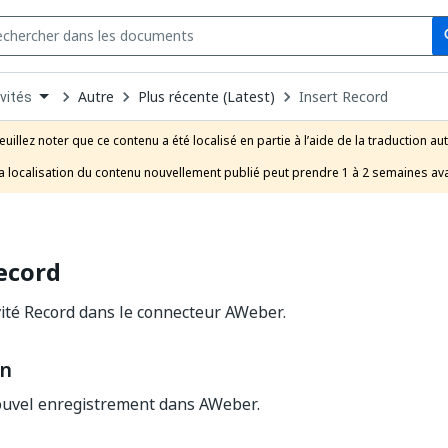
Se
s
n
Autre
Plus récente (Latest)
Insert Record
vités
pdown
se
euillez noter que ce contenu a été localisé en partie à l’aide de la traduction au
uct
a localisation du contenu nouvellement publié peut prendre 1 à 2 semaines ava
ecord
ivité Record dans le connecteur AWeber.
on
ouvel enregistrement dans AWeber.