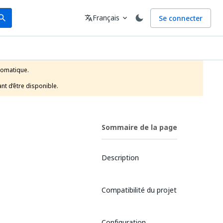
arch
Langue
Français
Se connecter
earch
translate
expand_more
tomatique.

nt d’être disponible.
Sommaire de la page
Description
Compatibilité du projet
Configuration