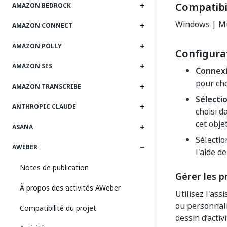
Compatibil
AMAZON BEDROCK
Windows | Mu
AMAZON CONNECT
AMAZON POLLY
Configura
AMAZON SES
Connex
pour cho
AMAZON TRANSCRIBE
Sélecti
ANTHROPIC CLAUDE
choisi d
cet objet
ASANA
Sélecti
AWEBER
l'aide de
Notes de publication
Gérer les p
À propos des activités AWeber
Utilisez l'ass
ou personnali
Compatibilité du projet
dessin d’acti