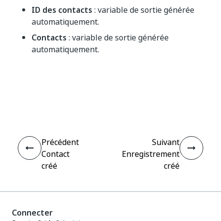
ID des contacts
: variable de sortie générée
automatiquement.
Contacts
: variable de sortie générée
automatiquement.
Oui
Non
thumb_up
thumb_down
Précédent
Suivant
Contact
Enregistrement
créé
créé
Connecter