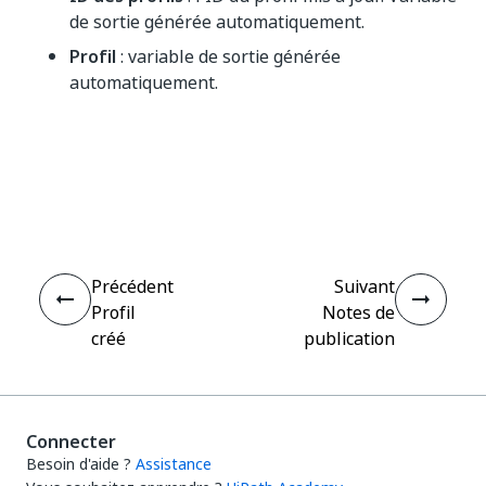
de sortie générée automatiquement.
Profil
: variable de sortie générée
automatiquement.
Oui
Non
thumb_up
thumb_down
Précédent
Suivant
Profil
Notes de
créé
publication
Connecter
Besoin d'aide ?
Assistance