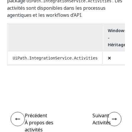
package
. Les
UiPath.IntegrationService.Activities
activités sont disponibles dans les processus
agentiques et les workflows d’API.
Windows
-
Héritage
❌
UiPath.IntegrationService.Activities
Oui
Non
thumb_up
thumb_down
Précédent
Suivant
À propos des
Activités
activités