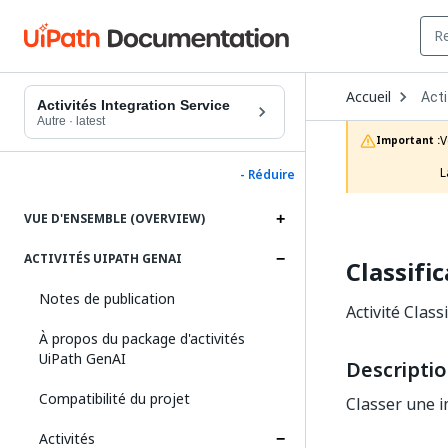
Ope
Accueil
Acti
Dro
Activités Integration Service
to
Autre
·
latest
choo
V
Important :
prod
L
- Réduire
VUE D'ENSEMBLE (OVERVIEW)
ACTIVITÉS UIPATH GENAI
Classifi
Notes de publication
Activité Clas
À propos du package d'activités
UiPath GenAI
Descripti
Compatibilité du projet
Classer une i
Activités