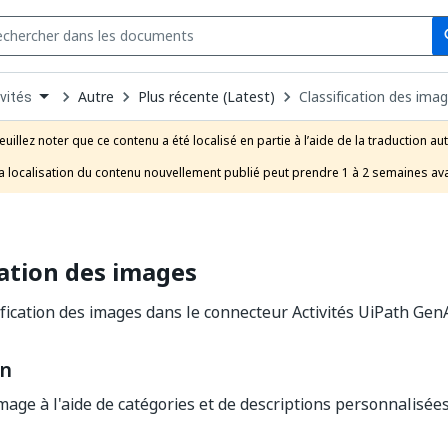
Se
s
n
Autre
Plus récente (Latest)
Classification des ima
vités
pdown
se
euillez noter que ce contenu a été localisé en partie à l’aide de la traduction au
uct
a localisation du contenu nouvellement publié peut prendre 1 à 2 semaines ava
cation des images
sification des images dans le connecteur Activités UiPath GenA
on
mage à l'aide de catégories et de descriptions personnalisées