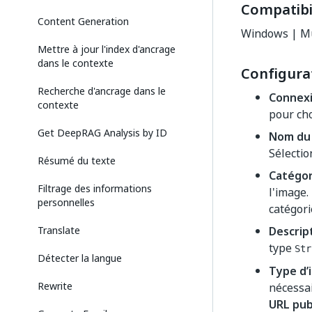
Compatibil
Content Generation
Windows | Mu
Mettre à jour l'index d'ancrage
dans le contexte
Configura
Recherche d'ancrage dans le
Connex
contexte
pour cho
Get DeepRAG Analysis by ID
Nom du
Sélectio
Résumé du texte
Catégor
Filtrage des informations
l'image.
personnelles
catégori
Translate
Descrip
type
Str
Détecter la langue
Type d’
Rewrite
nécessai
URL pub