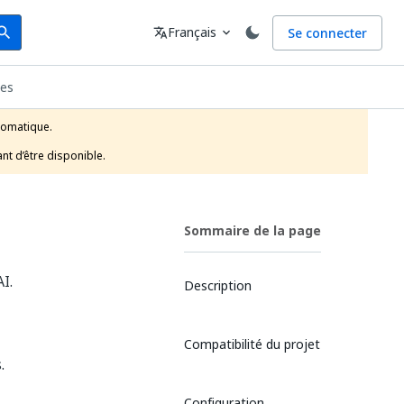
arch
Langue
Français
Se connecter
earch
translate
expand_more
ges
tomatique.

nt d’être disponible.
Sommaire de la page
I.
Description
Compatibilité du projet
.
Configuration