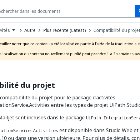
Se
s
n
Autre
Plus récente (Latest)
Compatibilité du proje
vités
pdown
se
euillez noter que ce contenu a été localisé en partie à l’aide de la traduction au
uct
a localisation du contenu nouvellement publié peut prendre 1 à 2 semaines ava
ilité du projet
compatibilité du projet pour le package d’activités
tionService.Activities entre les types de projet UiPath Studio
 Mailjet sont incluses dans le package
UiPath.IntegrationSer
est disponible dans Studio Web et 
rationService.Activities
10 ou dans une version ultérieure. Pour plus de détails, co