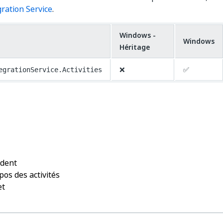
gration Service
.
Windows -
Windows
Héritage
❌
✅
egrationService.Activities
Oui
Non
thumb_up
thumb_down
édent
pos des activités
et