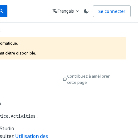
arch
Langue
Français
Se connecter
earch
translate
expand_more
t
tomatique.

nt d’être disponible.
Contribuez à améliorer
cette page
.
.
vice.Activities
Studio
nsultez
Utilisation des