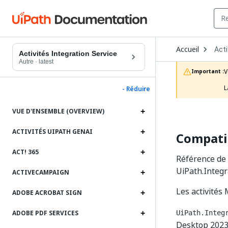
Ope
Accueil
Acti
Dro
Activités Integration Service
to
Autre
·
latest
choo
V
Important :
prod
L
- Réduire
VUE D'ENSEMBLE (OVERVIEW)
ACTIVITÉS UIPATH GENAI
Compatib
ACT! 365
Référence de 
UiPath.Integra
ACTIVECAMPAIGN
Les activités
ADOBE ACROBAT SIGN
ADOBE PDF SERVICES
UiPath.Integ
Desktop 2023.