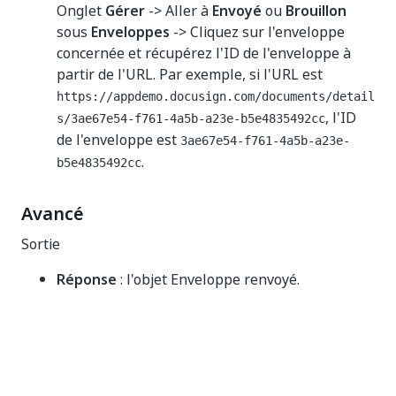
Onglet
Gérer
-> Aller à
Envoyé
ou
Brouillon
sous
Enveloppes
-> Cliquez sur l'enveloppe
concernée et récupérez l'ID de l'enveloppe à
partir de l'URL. Par exemple, si l'URL est
https://appdemo.docusign.com/documents/detail
, l'ID
s/3ae67e54-f761-4a5b-a23e-b5e4835492cc
de l'enveloppe est
3ae67e54-f761-4a5b-a23e-
.
b5e4835492cc
Avancé
Sortie
Réponse
: l'objet Enveloppe renvoyé.
Oui
Non
thumb_up
thumb_down