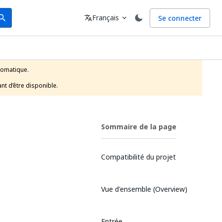
arch
Langue
Français
Se connecter
earch
translate
expand_more
tomatique.

nt d’être disponible.
Sommaire de la page
Compatibilité du projet
Vue d'ensemble (Overview)
Entrée