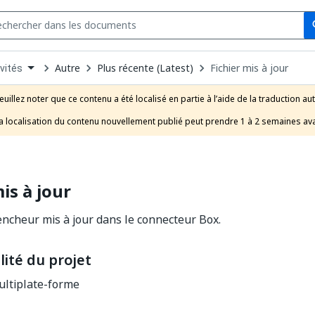
Se
s
n
Autre
Plus récente (Latest)
Fichier mis à jour
vités
pdown
se
euillez noter que ce contenu a été localisé en partie à l’aide de la traduction au
uct
a localisation du contenu nouvellement publié peut prendre 1 à 2 semaines ava
is à jour
lencheur mis à jour dans le connecteur Box.
ité du projet
ltiplate-forme