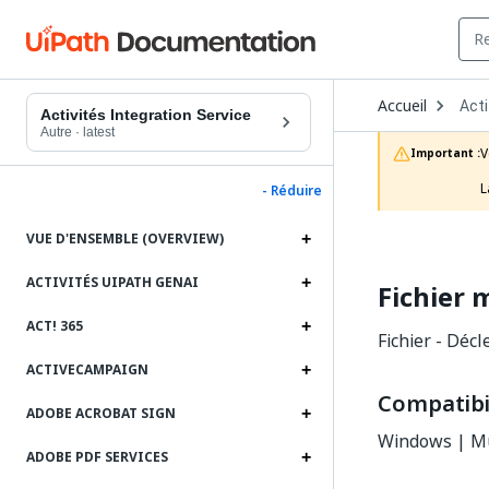
Ope
Accueil
Acti
Dro
Activités Integration Service
to
Autre
·
latest
choo
V
Important :
prod
L
- Réduire
VUE D'ENSEMBLE (OVERVIEW)
ACTIVITÉS UIPATH GENAI
Fichier m
ACT! 365
Fichier - Déc
ACTIVECAMPAIGN
Compatibil
ADOBE ACROBAT SIGN
Windows | Mu
ADOBE PDF SERVICES