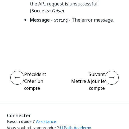
the API request is unsuccessful
(
Success
=
False
).
Message
-
- The error message.
String
Oui
Non
thumb_up
thumb_down
Précédent
Suivant
Créer un
Mettre à jour le
compte
compte
Connecter
Besoin d'aide ?
Assistance
Vous souhaitez apprendre ?
UiPath Academy