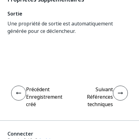
Sortie
Une propriété de sortie est automatiquement
générée pour ce déclencheur.
Oui
Non
thumb_up
thumb_down
Précédent
Suivant
Enregistrement
Références
créé
techniques
Connecter