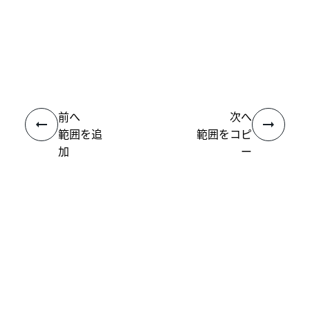
いい
はい
thumb_up
thumb_down
え
前へ
次へ
範囲を追
範囲をコピ
加
ー
接続
ヘルプ リソース
サポート
学習する
UiPath アカデミー
質問する
UiPath フォーラム
最新情報を取得