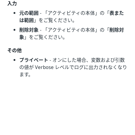
入力
元の範囲
- 「アクティビティの本体」の「
表また
は範囲
」をご覧ください。
削除対象
- 「アクティビティの本体」の「
削除対
象
」をご覧ください。
その他
プライベート
- オンにした場合、変数および引数
の値が Verbose レベルでログに出力されなくなり
ます。
オプション
位置
-
[削除対象]
に
[特定の行]
が設定されている
場合に、削除する行を指定します。
先頭行をヘッダーとする
- 選択すると、
[削除対象]
に
[すべての可視行]
が設定されている場合に、範
囲の先頭行が削除されます。