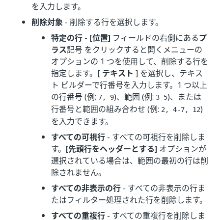
を入力します。
削除対象
- 削除する行を選択します。
特定の行
- [
位置]
フィールドの右側にある
プ
ラス
記号 をクリックすると開くメニューの
オプションの 1 つを使用して、削除する行を
指定します。[
テキスト
] を選択し、テキス
ト ビルダーで行番号を入力します。1 つ以上
の行番号 (例:
)、範囲 (例:
)、または
7, 9
3-5
行番号と範囲の組み合わせ (例:
)
2, 4-7, 12
を入力できます。
すべての可視行
- すべての可視行を削除しま
す。
[先頭行をヘッダーとする]
オプションが
選択されている場合は、範囲の最初の行は削
除されません。
すべての非表示の行
- すべての非表示の行ま
たはフィルター処理された行を削除します。
すべての重複行
- すべての重複行を削除しま