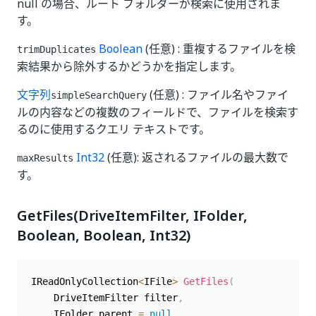
null の場合、ルート フォルダーが検索に使用されま
す。
Boolean
(任意) : 重複するファイルを検
trimDuplicates
索結果から除外するかどうかを指定します。
文字列
(任意) : ファイル名やファイ
simpleSearchQuery
ルの内容などの複数のフィールドで、ファイルを検索す
るのに使用するクエリ テキストです。
Int32
(任意): 返されるファイルの最大数で
maxResults
す。
GetFiles(DriveItemFilter, IFolder,
Boolean, Boolean, Int32)
IReadOnlyCollection
<
IFile
>
GetFiles
(
	DriveItemFilter filter
,
	IFolder parent 
=
null
,