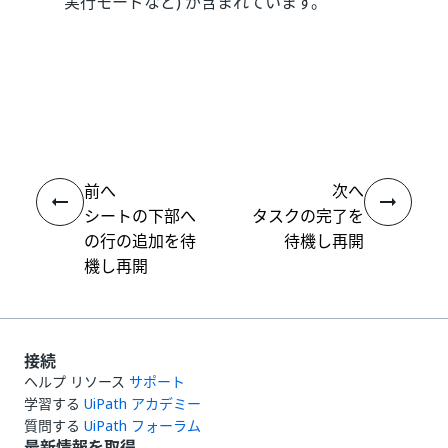
実行モードなど) が含まれています。
いい
はい
thumb_up
thumb_down
え
前へ
次へ
シートの下部へ
タスクの完了を
の行の追加を待
待機し再開
機し再開
接続
ヘルプ リソース
サポート
学習する
UiPath アカデミー
質問する
UiPath フォーラム
最新情報を取得