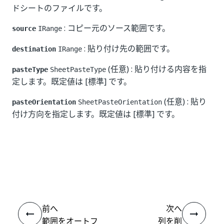
ドシートのファイルです。
: コピー元のソース範囲です。
source
IRange
: 貼り付け先の範囲です。
destination
IRange
(任意) : 貼り付ける内容を指
pasteType
SheetPasteType
定します。既定値は [標準] です。
(任意) : 貼り
pasteOrientation
SheetPasteOrientation
付け方向を指定します。既定値は [標準] です。
いい
はい
thumb_up
thumb_down
え
前へ
次へ
範囲をオートフ
列を削