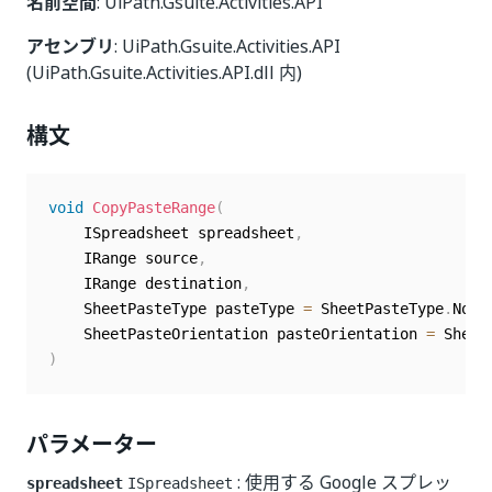
名前空間
: UiPath.Gsuite.Activities.API
アセンブリ
: UiPath.Gsuite.Activities.API
(UiPath.Gsuite.Activities.API.dll 内)
構文
void
CopyPasteRange
(
	ISpreadsheet spreadsheet
,
	IRange source
,
	IRange destination
,
	SheetPasteType pasteType 
=
 SheetPasteType
.
Norm
	SheetPasteOrientation pasteOrientation 
=
 Sheet
)
パラメーター
: 使用する Google スプレッ
spreadsheet
ISpreadsheet