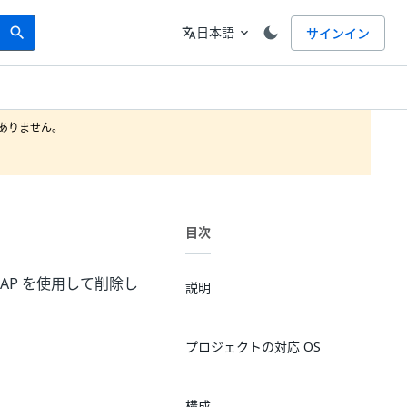
Search
言語
日本語
サインイン
search
translate
expand_more
りません。

目次
MAP を使用して削除し
説明
プロジェクトの対応 OS
構成