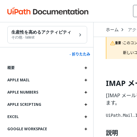
Open
ホーム
アク
Drop
生産性を高めるアクティビティ
to
その他
·
latest
choo
このコ
重要 :
produ
新しいコ
- 折りたたみ
概要
APPLE MAIL
IMAP 
APPLE NUMBERS
[IMAP メ
ます。
APPLE SCRIPTING
UiPath.Mail.
EXCEL
GOOGLE WORKSPACE
説明