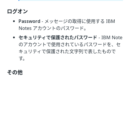
ログオン
Password
- メッセージの取得に使用する IBM
Notes アカウントのパスワード。
セキュリティで保護されたパスワード
- IBM Note
のアカウントで使用されているパスワードを、セ
キュリティで保護された文字列で表したもので
す。
その他
プライベート
- オンにした場合、変数および引数
の値が Verbose レベルでログに出力されなくなり
ます。
オプション
添付ファイルを取得
- メール メッセージの添付フ
ァイルを取得するかどうかを指定します。既定で