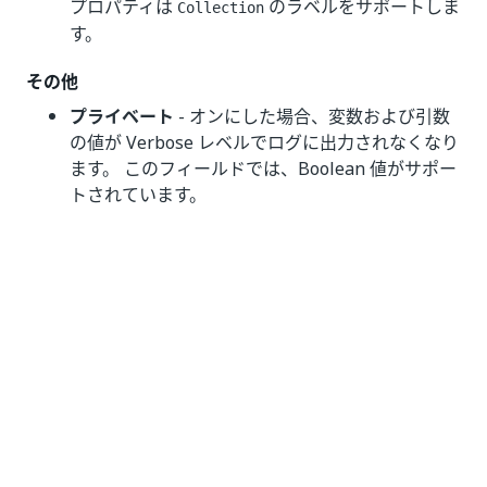
プロパティは
のラベルをサポートしま
Collection
す。
その他
プライベート
- オンにした場合、変数および引数
の値が Verbose レベルでログに出力されなくなり
ます。 このフィールドでは、Boolean 値がサポー
トされています。
いい
はい
thumb_up
thumb_down
え
前へ
次へ
メール メッセー
Google スプレッ
ジを送信
ドシートを使用