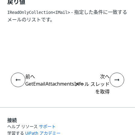
戻り値
- 指定した条件に一致する
IReadOnlyCollection<IMail>
メールのリストです。
いい
はい
thumb_up
thumb_down
え
前へ
次へ
GetEmailAttachmentsInfo
メール スレッド
を取得
接続
ヘルプ リソース
サポート
学習する
UiPath アカデミー