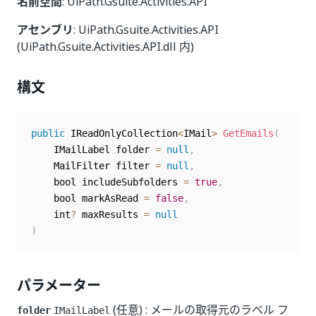
名前空間
: UiPath.Gsuite.Activities.API
アセンブリ
: UiPath.Gsuite.Activities.API
(UiPath.Gsuite.Activities.API.dll 内)
構文
public
 IReadOnlyCollection
<
IMail
>
GetEmails
(
	IMailLabel folder 
=
null
,
	MailFilter filter 
=
null
,
	bool includeSubfolders 
=
true
,
	bool markAsRead 
=
false
,
	int
?
 maxResults 
=
null
)
パラメーター
(任意) : メールの取得元のラベル フ
folder
IMailLabel