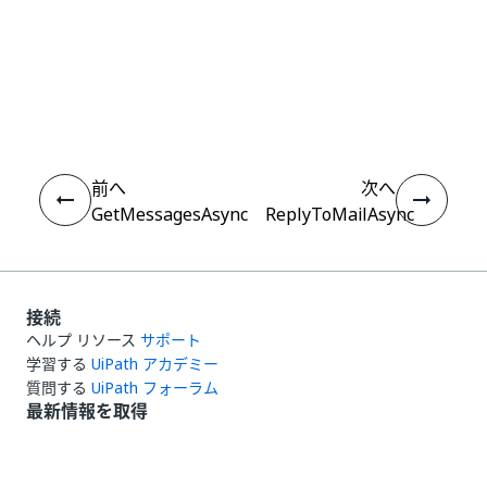
いい
はい
thumb_up
thumb_down
え
前へ
次へ
GetMessagesAsync
ReplyToMailAsync
接続
ヘルプ リソース
サポート
学習する
UiPath アカデミー
質問する
UiPath フォーラム
最新情報を取得