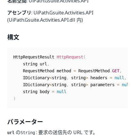
名前空間
: UiPath.Gsuite.Activities.API
アセンブリ
: UiPath.Gsuite.Activities.API
(UiPath.Gsuite.Activities.API.dll 内)
構文
HttpRequestResult 
HttpRequest
(
	string url
,
	RequestMethod method 
=
 RequestMethod
.
GET
,
	IDictionary
<
string
,
 string
>
 headers 
=
null
,
	IDictionary
<
string
,
 string
>
 parameters 
=
null
,
	string body 
=
null
)
パラメーター
の
: 要求の送信先の URL です。
url
String