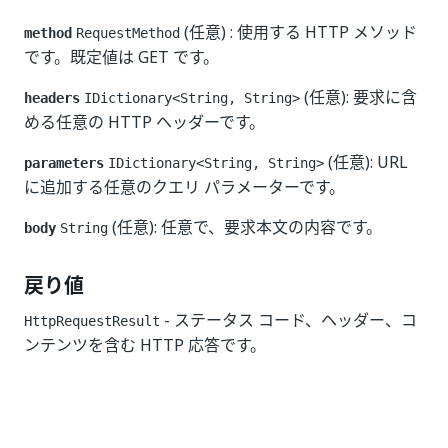
(任意) : 使用する HTTP メソッド
method
RequestMethod
です。既定値は GET です。
(任意): 要求に含
headers
IDictionary<String, String>
める任意の HTTP ヘッダーです。
(任意): URL
parameters
IDictionary<String, String>
に追加する任意のクエリ パラメーターです。
(任意): 任意で、要求本文の内容です。
body
String
戻り値
- ステータス コード、ヘッダー、コ
HttpRequestResult
ンテンツを含む HTTP 応答です。
いい
はい
thumb_up
thumb_down
え