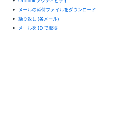
Outlook アクティビティ
メールの添付ファイルをダウンロード
繰り返し (各メール)
メールを ID で取得
いい
はい
thumb_up
thumb_down
え
前へ
次へ
Outlook アクテ
秘密度ラベルを
ィビティ
メールに割り当
て