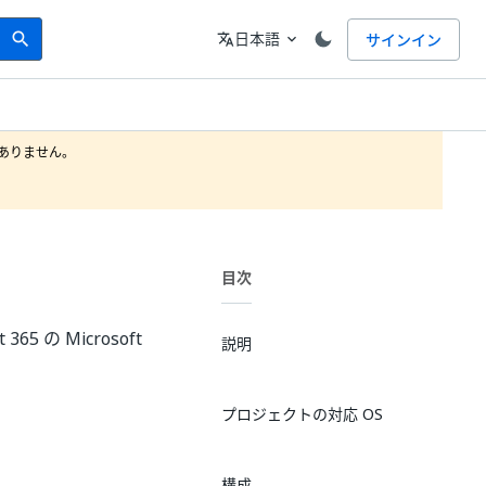
Search
言語
日本語
サインイン
search
translate
expand_more
りません。

目次
 365 の Microsoft
説明
プロジェクトの対応 OS
構成