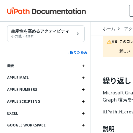
Open
ホーム
アク
Drop
生産性を高めるアクティビティ
to
その他
·
latest
choo
このコ
重要 :
produ
新しいコ
- 折りたたみ
概要
APPLE MAIL
繰り返し 
APPLE NUMBERS
Microsoft G
Graph 検
APPLE SCRIPTING
UiPath.Micro
EXCEL
GOOGLE WORKSPACE
説明