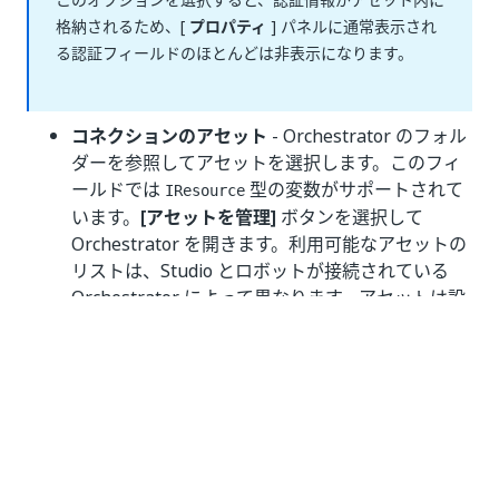
格納されるため、[
プロパティ
] パネルに通常表示され
る認証フィールドのほとんどは非表示になります。
コネクションのアセット
- Orchestrator のフォル
ダーを参照してアセットを選択します。このフィ
ールドでは
型の変数がサポートされて
IResource
います。
[アセットを管理]
ボタンを選択して
Orchestrator を開きます。利用可能なアセットの
リストは、Studio とロボットが接続されている
Orchestrator によって異なります。アセットは設
計時に使用できます。また、アセットでは Text 型
のみを使用できます。
Orchestrator でアセットを更新した場合
は、プラス ボタンのメニューから
[アセット
を再読み込み]
を選択します。デスクトップ
版の Studio の使用中に Orchestrator に新し