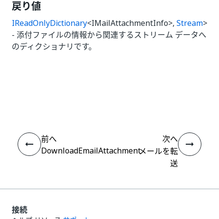
戻り値
IReadOnlyDictionary
<IMailAttachmentInfo>,
Stream
>
- 添付ファイルの情報から関連するストリーム データへ
のディクショナリです。
いい
はい
thumb_up
thumb_down
え
前へ
次へ
DownloadEmailAttachment
メールを転
送
接続