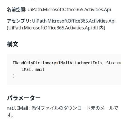
名前空間:
UiPath.MicrosoftOffice365.Activities.Api
アセンブリ:
UiPath.MicrosoftOffice365.Activities.Api
(UiPath.MicrosoftOffice365.Activities.Api.dll 内)
構文
IReadOnlyDictionary
<
IMailAttachmentInfo
,
 Stream
>
D
)
パラメーター
IMail : 添付ファイルのダウンロード元のメールで
mail
す。