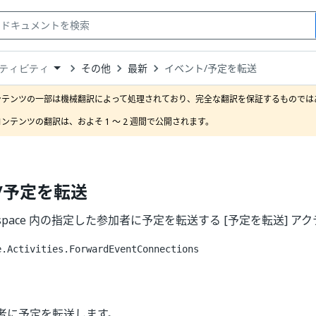
その他
最新
イベント/予定を転送
ティビティ
down
se
ンテンツの一部は機械翻訳によって処理されており、完全な翻訳を保証するものではあ
ct
ンテンツの翻訳は、およそ 1 ～ 2 週間で公開されます。
/予定を転送
orkspace 内の指定した参加者に予定を転送する [予定を転送] 
e.Activities.ForwardEventConnections
者に予定を転送します。