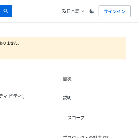
Search
言語
日本語
サインイン
search
translate
expand_more
りません。

目次
アクティビティ。
説明
スコープ
プロジェクトの対応 OS