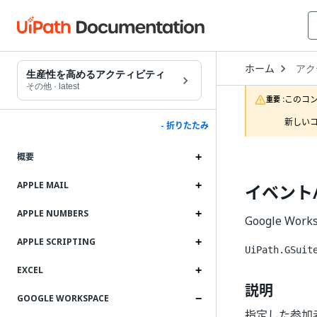
Open
ホーム
アク
Drop
生産性を高めるアクティビティ
to
その他
·
latest
choo
このコ
重要 :
produ
新しいコ
- 折りたたみ
概要
APPLE MAIL
イベント
APPLE NUMBERS
Google W
APPLE SCRIPTING
UiPath.GSuit
EXCEL
説明
GOOGLE WORKSPACE
指定した参加