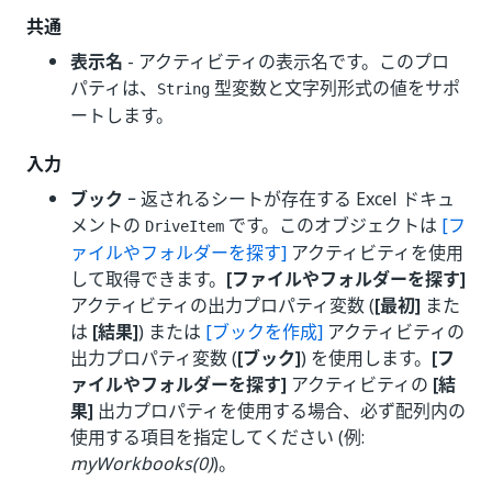
共通
表示名
- アクティビティの表示名です。このプロ
パティは、
型変数と文字列形式の値をサポ
String
ートします。
入力
ブック
ｰ 返されるシートが存在する Excel ドキュ
メントの
です。このオブジェクトは
[フ
DriveItem
ァイルやフォルダーを探す]
アクティビティを使用
して取得できます。
[ファイルやフォルダーを探す]
アクティビティの出力プロパティ変数 (
[最初]
また
は
[結果]
) または
[ブックを作成]
アクティビティの
出力プロパティ変数 (
[ブック]
) を使用します。
[フ
ァイルやフォルダーを探す]
アクティビティの
[結
果]
出力プロパティを使用する場合、必ず配列内の
使用する項目を指定してください (例:
myWorkbooks(0)
)。