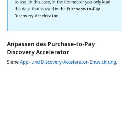
to use. In this case, in the Connector you only load
the data that is used in the
Purchase-to-Pay
Discovery Accelerator
.
Anpassen des Purchase-to-Pay
Discovery Accelerator
Siehe
App- und Discovery-Accelerator-Entwicklung
.
Ja
Nein
thumb_up
thumb_down
Vorherige
Weiter
(previous)
Analyzing data
Adding Tags,
with Purchase-