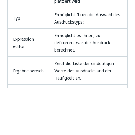
platziert wird
Ermöglicht Ihnen die Auswahl des
Typ
Ausdruckstyps:;
Ermöglicht es Ihnen, zu
Expression
definieren, was der Ausdruck
editor
berechnet.
Zeigt die Liste der eindeutigen
Ergebnisbereich
Werte des Ausdrucks und der
Häufigkeit an.
Schaltfläche
Öffnet das
Hilfedialogfeld zum
„Hilfe“
Ausdruck
.
Öffnet das Dialogfeld
Erweiterte
Erweitert…
Einstellungen
.