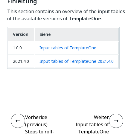
Einleitung
This section contains an overview of the input tables
of the available versions of
TemplateOne
.
Version
Siehe
1.0.0
Input tables of TemplateOne
2021.4.0
Input tables of TemplateOne 2021.4.0
Ja
Nein
thumb_up
thumb_down
Vorherige
Weiter
(previous)
Input tables of
Steps to roll-
TemplateOne