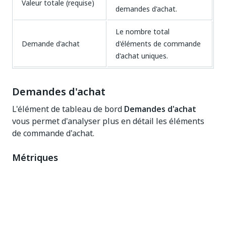
Valeur totale (requise)
demandes d'achat.
Le nombre total
Demande d'achat
d'éléments de commande
d'achat uniques.
Demandes d'achat
L'élément de tableau de bord
Demandes d'achat
vous permet d'analyser plus en détail les éléments
de commande d'achat.
Métriques
Vous pouvez créer différents contextes en
sélectionnant différents champs dans la liste
déroulante. Le sélecteur de mesures vous permet de
sélectionner différentes mesures. Vous trouverez ci-
dessous une description des mesures qui peuvent