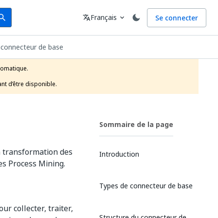
arch
Langue
Français
Se connecter
earch
translate
expand_more
 connecteur de base
tomatique.

nt d’être disponible.
Sommaire de la page
a transformation des
Introduction
es Process Mining.
Types de connecteur de base
r collecter, traiter,
Structure du connecteur de