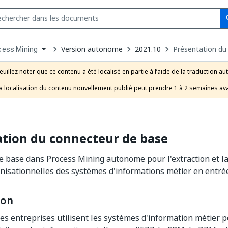
Se
s
n
Version autonome
2021.10
Présentation du
cess Mining
pdown
se
euillez noter que ce contenu a été localisé en partie à l’aide de la traduction au
uct
a localisation du contenu nouvellement publié peut prendre 1 à 2 semaines ava
tion du connecteur de base
 base dans Process Mining autonome pour l'extraction et l
isationnelles des systèmes d'informations métier en entré
ion
 entreprises utilisent les systèmes d'information métier pou