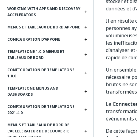
stocker et di
données et d'
WORKING WITH APPS AND DISCOVERY
ACCELERATORS
Il en résulte
MENUS ET TABLEAUX DE BORD APPONE
personnes aya
volumineuses 
CONFIGURATION D'APPONE
les inefficacit
d'analyser et
TEMPLATEONE 1.0.0 MENUS ET
rapide de co
TABLEAUX DE BORD
Un ensemble 
CONFIGURATION DE TEMPLATEONE
1.0.0
nécessaire p
brutes ne son
TEMPLATEONE MENUS AND
transformées
DASHBOARDS
Le
Connecteu
CONFIGURATION DE TEMPLATEONE
transformatio
2021.4.0
événements c
MENUS ET TABLEAUX DE BORD DE
De cette faço
L’ACCÉLÉRATEUR DE DÉCOUVERTE