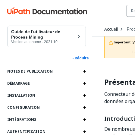
Ope
Accueil
Pro
Dro
Guide de l'utilisateur de
to
Process Mining
choo
Version autonome
·
2021.10
V
Important :
prod
L
- Réduire
NOTES DE PUBLICATION
Présenta
DÉMARRAGE
Connecteur de
INSTALLATION
données organ
CONFIGURATION
Introduct
INTÉGRATIONS
De nombreuses
AUTHENTIFICATION