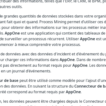
stribuer des informations, telles que l'ERP, le CRM, le BPM, 
autres outils.
 de grandes quantités de données stockées dans votre organi
nt fait quoi et quand. Process Mining permet d’utiliser ces
pour obtenir des informations sur les processus métier inat
és.
AppOne
est une application qui contient des tableaux d
 de surveiller un processus récurrent. Utiliser
AppOne
est u
mmencer à mieux comprendre votre processus.
de données avec des données d'incident et d'événement du
our charger ces informations dans
AppOne
. Dans de nombre
t pas directement au format requis pour
AppOne
. Les donn
 en un journal d'événements.
r de base
peut être utilisé comme modèle pour l'ajout d'une
n des données. En suivant la structure du
Connecteur de b
réé correspond au format requis par
AppOne
.
n, les données peuvent être chargées depuis le Connecteur