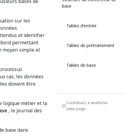
plusieurs bases de
base
sation sur les
Tables d'entrée
 données
tendus et identifier
e bord permettant
Tables de prétraitement
n moyen simple et
Tables de base
 processus
ux cas, les données
ées doivent être
 logique métier et la
Contribuez à améliorer
cette page
ase
, le journal des
 de base dans